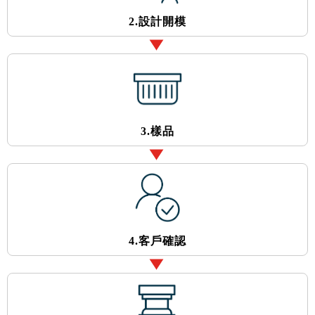
2.設計開模
3.樣品
4.客戶確認