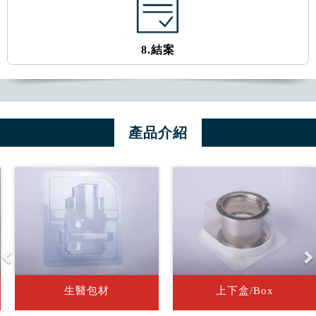
8.結案
產品介紹
Previous
N
生醫包材
上下盒/Box