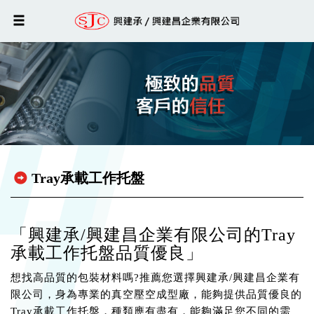
Tray承載工作托盤
「興建承/興建昌企業有限公司的Tray
承載工作托盤品質優良」
想找高品質的包裝材料嗎?推薦您選擇興建承/興建昌企業有
限公司，身為專業的真空壓空成型廠，能夠提供品質優良的
Tray承載工作托盤，種類應有盡有，能夠滿足您不同的需