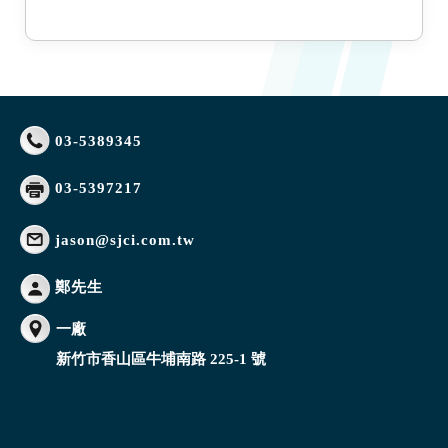
03-5389345
03-5397217
jason@sjci.com.tw
鄭先生
一廠
新竹市香山區牛埔南路 225-1 號