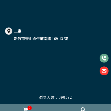
二廠
新竹市香山區牛埔南路 169-13 號
瀏覽人數：398392
0